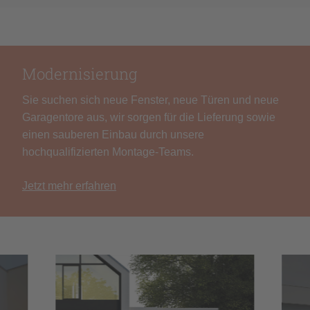
Modernisierung
Sie suchen sich neue Fenster, neue Türen und neue
Garagentore aus, wir sorgen für die Lieferung sowie
einen sauberen Einbau durch unsere
hochqualifizierten Montage-Teams.
Jetzt mehr erfahren